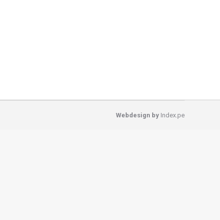
 está listo para rejuvenecer con luz y
ores son la mejor herramienta para promover este
Webdesign by
Index.pe