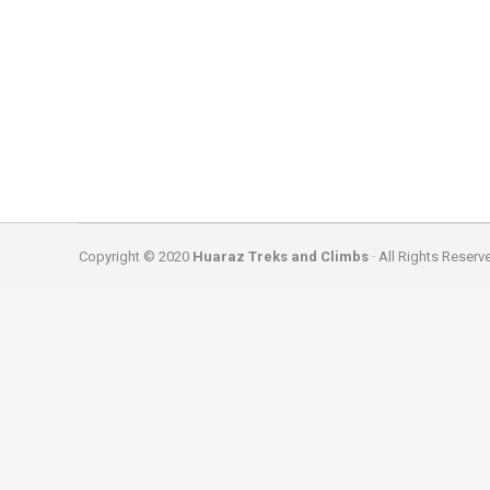
huaraz
By
caminatas
October 7, 2024
La llegada del buen tiempo indica un cambio en el 
temperaturas frescas, pero a veces necesita un go
cambio de manera…
Copyright © 2020
Huaraz Treks and Climbs
· All Rights Reserv