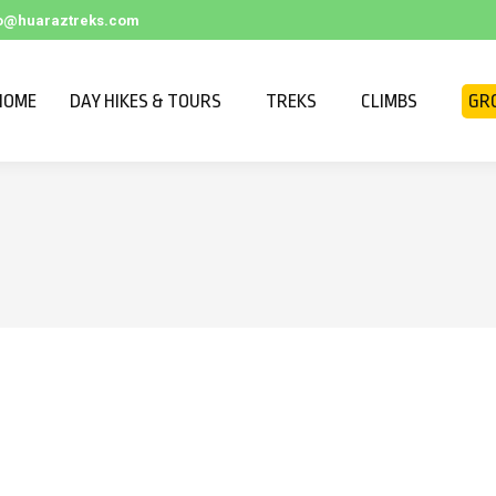
fo@huaraztreks.com
HOME
DAY HIKES & TOURS
TREKS
CLIMBS
GR
s